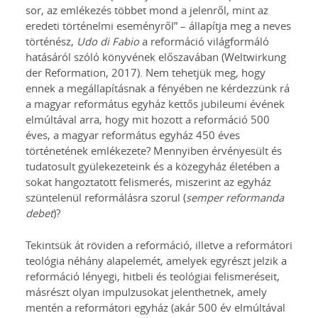
sor, az emlékezés többet mond a jelenről, mint az
eredeti történelmi eseményről” – állapítja meg a neves
történész,
Udo di Fabio
a reformáció világformáló
hatásáról szóló könyvének előszavában (Weltwirkung
der Reformation, 2017). Nem tehetjük meg, hogy
ennek a megállapításnak a fényében ne kérdezzünk rá
a magyar református egyház kettős jubileumi évének
elmúltával arra, hogy mit hozott a reformáció 500
éves, a magyar református egyház 450 éves
történetének emlékezete? Mennyiben érvényesült és
tudatosult gyülekezeteink és a közegyház életében a
sokat hangoztatott felismerés, miszerint az egyház
szüntelenül reformálásra szorul (
semper reformanda
debet
)?
Tekintsük át röviden a reformáció, illetve a reformátori
teológia néhány alapelemét, amelyek egyrészt jelzik a
reformáció lényegi, hitbeli és teológiai felismeréseit,
másrészt olyan impulzusokat jelenthetnek, amely
mentén a reformátori egyház (akár 500 év elmúltával